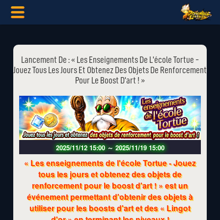
Lancement De : « Les Enseignements De L'école Tortue -
Jouez Tous Les Jours Et Obtenez Des Objets De Renforcement
Pour Le Boost D'art ! »
2025/11/12 15:00
～
2025/11/19 15:00
« Les enseignements de l'école Tortue - Jouez
tous les jours et obtenez des objets de
renforcement pour le boost d'art ! » est un
événement permettant d'obtenir des objets à
utiliser pour les boosts d'art et des « Lingot
d'or » en terminant les niveaux !