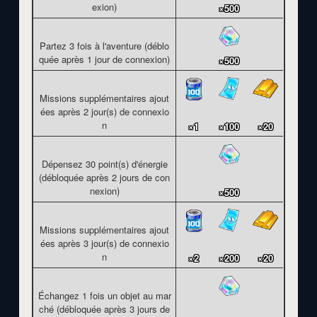
exion)
×500
Partez 3 fois à l'aventure (déblo
quée après 1 jour de connexion)
×500
Missions supplémentaires ajout
ées après 2 jour(s) de connexio
n
×1
×100
×20
Dépensez 30 point(s) d'énergie
(débloquée après 2 jours de con
nexion)
×500
Missions supplémentaires ajout
ées après 3 jour(s) de connexio
n
×2
×200
×20
Échangez 1 fois un objet au mar
ché (débloquée après 3 jours de