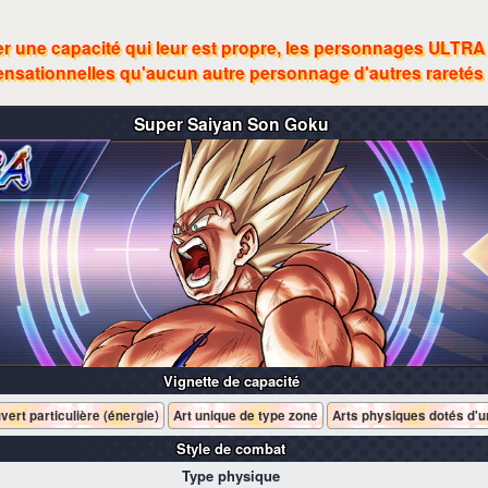
r une capacité qui leur est propre, les personnages ULTRA
nsationnelles qu'aucun autre personnage d'autres raretés
Super Saiyan
Son Goku
Vignette de capacité
vert particulière (énergie)
Art unique de type zone
Arts physiques dotés d'
Style de combat
Type physique