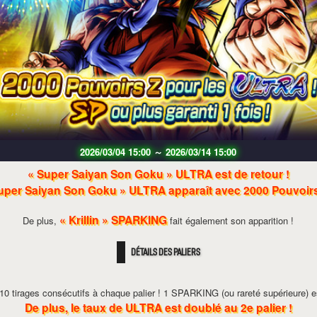
2026/03/04 15:00
～
2026/03/14 15:00
« Super Saiyan Son Goku » ULTRA est de retour !
uper Saiyan Son Goku » ULTRA apparaît avec 2000 Pouvoirs
« Krillin » SPARKING
De plus,
fait également son apparition !
DÉTAILS DES PALIERS
 10 tirages consécutifs à chaque palier ! 1 SPARKING (ou rareté supérieure) es
De plus, le taux de ULTRA est doublé au 2e palier !