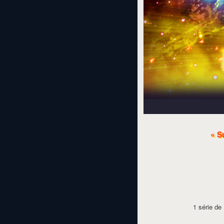
« S
1 série de