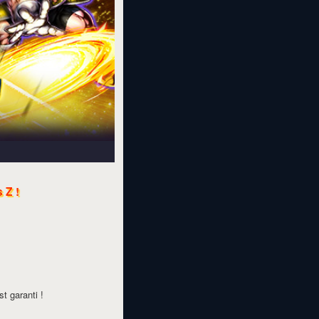
 Z !
t garanti !