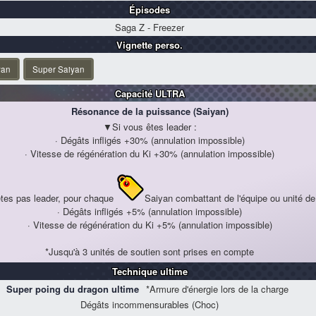
Épisodes
Saga Z - Freezer
Vignette perso.
yan
Super Saiyan
Capacité ULTRA
Résonance de la puissance (Saiyan)
▼Si vous êtes leader :
· Dégâts infligés
+30%
(annulation impossible)
· Vitesse de régénération du Ki
+30%
(annulation impossible)
tes pas leader, pour chaque
Saiyan
combattant de l'équipe ou unité de
· Dégâts infligés
+5%
(annulation impossible)
· Vitesse de régénération du Ki
+5%
(annulation impossible)
*Jusqu'à 3 unités de soutien sont prises en compte
Technique ultime
Super poing du dragon ultime
*Armure d'énergie lors de la charge
Dégâts incommensurables (Choc)