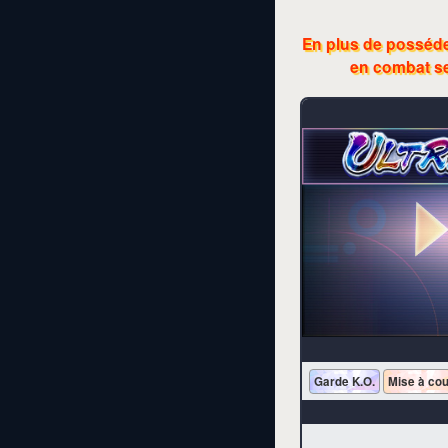
En plus de posséde
en combat se
Garde K.O.
Mise à cou