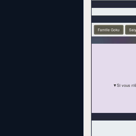
Famille Goku
Sai
▼Si vous n'ê