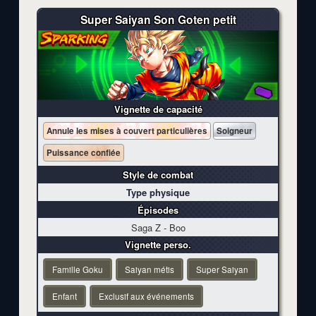
Super Saiyan
Son Goten petit
Vignette de capacité
Annule les mises à couvert particulières
Soigneur
Puissance confiée
Style de combat
Type physique
Épisodes
Saga Z - Boo
Vignette perso.
Famille Goku
Saiyan métis
Super Saiyan
Enfant
Exclusif aux événements