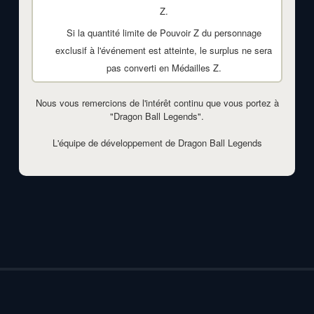
Z.
Si la quantité limite de Pouvoir Z du personnage
exclusif à l'événement est atteinte, le surplus ne sera
pas converti en Médailles Z.
Nous vous remercions de l'intérêt continu que vous portez à
"Dragon Ball Legends".
L'équipe de développement de Dragon Ball Legends
©2026 - DragonBall-Legends.com | v1.3.0
Privacy