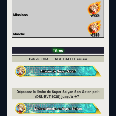
Missions
×3000
Marché
×3000
Titres
Défi du CHALLENGE BATTLE réussi
Attaque de Super Goten
Dépassez la limite de Super Saiyan Son Goten petit
(DBL-EVT-103S) jusqu'à ★7+
Me transformer en Super Saiyan