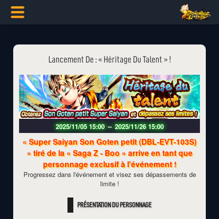
Lancement De : « Héritage Du Talent » !
2025/11/05 15:00
～
2025/11/26 15:00
« Super Saiyan Son Goten petit (DBL-EVT-103S)
» tiré de la « Saga Z - Boo » arrive en tant que
personnage exclusif à l'événement !
Progressez dans l'événement et visez ses dépassements de
limite !
PRÉSENTATION DU PERSONNAGE