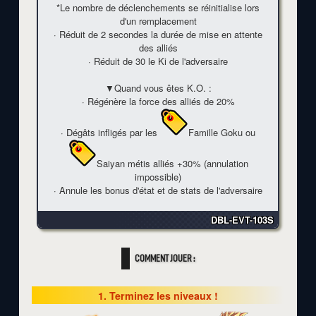
*Le nombre de déclenchements se réinitialise lors
d'un remplacement
· Réduit de 2 secondes la durée de mise en attente
des alliés
· Réduit de 30 le Ki de l'adversaire
▼Quand vous êtes K.O. :
· Régénère la force des alliés de
20%
· Dégâts infligés par les
Famille Goku
ou
Saiyan métis
alliés
+30%
(annulation
impossible)
· Annule les bonus d'état et de stats de l'adversaire
DBL-EVT-103S
COMMENT JOUER :
1. Terminez les niveaux !