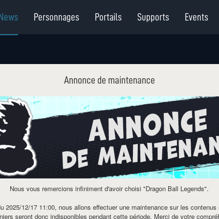
News
Personnages
Portails
Supports
Events
Annonce de maintenance
Nous vous remercions infiniment d'avoir choisi "Dragon Ball Legends".
 du
2025/12/17 11:00
, nous allons effectuer une maintenance sur les contenus 
niers seront donc indisponibles pendant cette période. Merci de votre compré