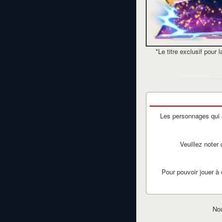
*Le titre exclusif pour
Les personnages qui 
Veuillez noter
Pour pouvoir jouer à 
Nou