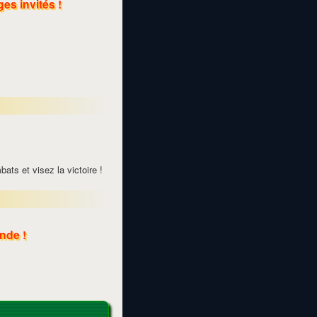
es invités !
»
ts et visez la victoire !
onde !