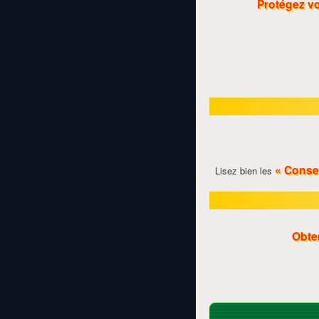
Protégez vo
« Consei
Lisez bien les
Obten