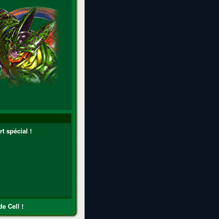
t spécial !
e Cell !