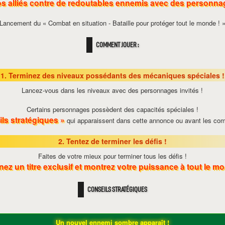
s alliés contre de redoutables ennemis avec des personnag
Lancement du « Combat en situation - Bataille pour protéger tout le monde ! 
COMMENT JOUER :
1. Terminez des niveaux possédants des mécaniques spéciales !
Lancez-vous dans les niveaux avec des personnages invités !
Certains personnages possèdent des capacités spéciales !
ls stratégiques »
qui apparaissent dans cette annonce ou avant les comba
2. Tentez de terminer les défis !
Faites de votre mieux pour terminer tous les défis !
ez un titre exclusif et montrez votre puissance à tout le m
CONSEILS STRATÉGIQUES
Un nouvel ennemi sombre apparaît !