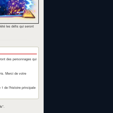
été les défis qui seront
ront des personnages qui
is. Merci de votre
1 de l'histoire principale
ds".