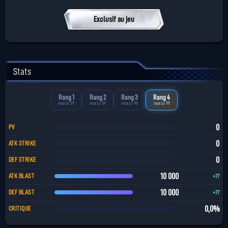
Exclusif au jeu
Stats
Rang 1
Rang 2
Rang 3
Rang 4
max Lv 29
max Lv 59
max Lv 98
max Lv 99
0
PV
0
ATK STRIKE
0
DEF STRIKE
10 000
ATK BLAST
+77
10 000
DEF BLAST
+77
0,0%
CRITIQUE