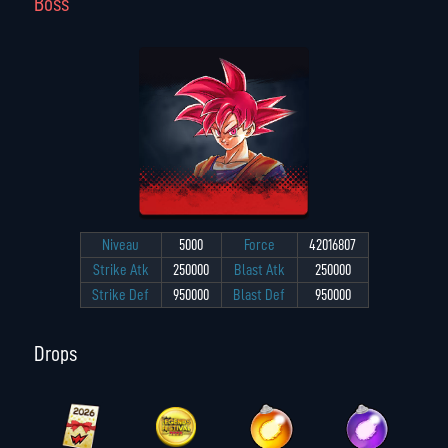
Boss
Niveau
5000
Force
42016807
Strike Atk
250000
Blast Atk
250000
Strike Def
950000
Blast Def
950000
Drops