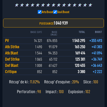
★
★
★
★
★
★
★
★
★
★
★
★
★
★
★
Arts Boost
Soul Boost
1 040 939
PUISSANCE
BASE (LV1)
BASE
TOTAL
BOOST
(MAX)
PV
14 321
874 855
1 545 295
+355 493
Atk Strike
1 490
91 079
165 250
+41 383
Atk Blast
1 544
94 353
169 414
+41 094
Def Strike
1 065
65 112
125 301
+36 749
Def Blast
1 008
61 627
120 455
+36 643
Critique
852
852
3 380
+2 222
Récup' de ki :
11.82%
Récup' d'esquive :
20%
Slice :
100
Perforation :
98
Impact :
100
Explosion :
102