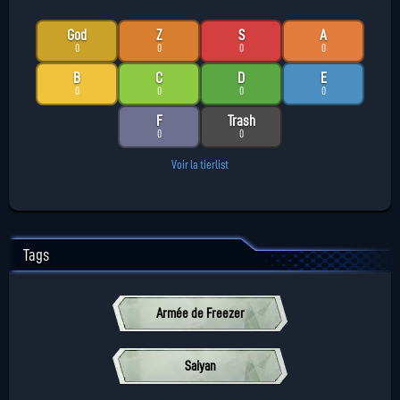
God
Z
S
A
0
0
0
0
B
C
D
E
0
0
0
0
F
Trash
0
0
Voir la tierlist
Tags
Armée de Freezer
Saiyan