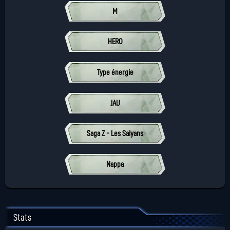
M
HERO
Type énergie
JAU
Saga Z - Les Saiyans
Nappa
Stats