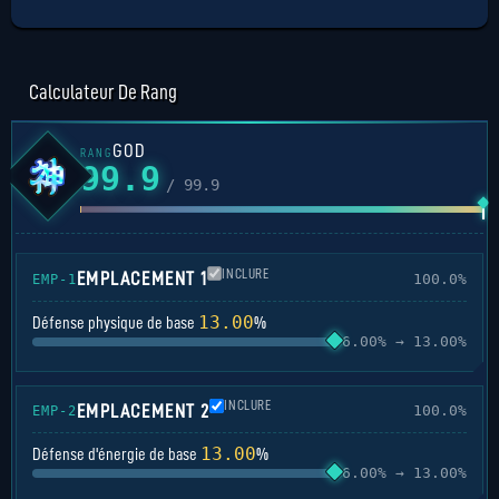
Calculateur De Rang
GOD
RANG
99.9
/ 99.9
INCLURE
EMPLACEMENT 1
100.0%
EMP-1
13.00
Défense physique de base
%
6.00% → 13.00%
INCLURE
EMPLACEMENT 2
100.0%
EMP-2
13.00
Défense d'énergie de base
%
6.00% → 13.00%