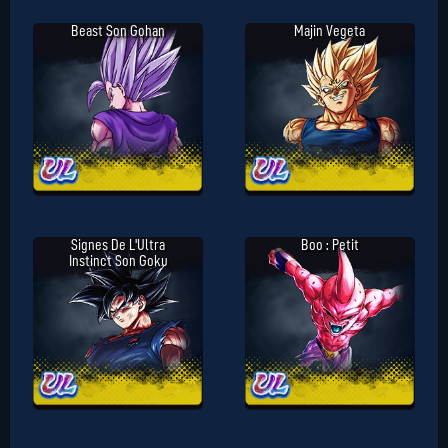
Beast Son Gohan
Majin Vegeta
Signes De L'Ultra
Boo : Petit
Instinct Son Goku