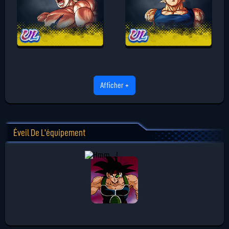
Afficher +
Éveil De L'équipement