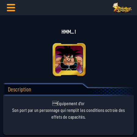
HMM... !
Description
Équipement d'or
Son port par un personnage qui remplit les conditions octroie des
effets de capacités.