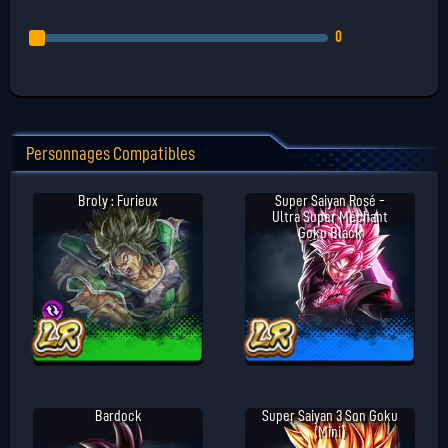
0
Personnages Compatibles
Broly : Furieux
Super Saiyan Rosé -
Ultra Super Méchant
Goku Black
Bardock
Super Saiyan 3 Son Goku
(Mini)