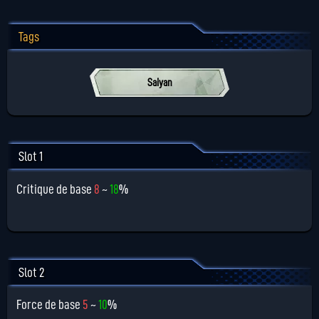
Tags
Saiyan
Slot 1
Critique de base
8
~
18
%
Slot 2
Force de base
5
~
10
%