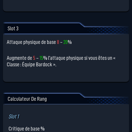
Slot 3
Attaque physique de base
8
~
20
%
Augmente de
5
~
15
% l'attaque physique si vous êtes un «
Classe : Équipe Bardock ».
Calculateur De Rang
Slot 1
Critique de base %