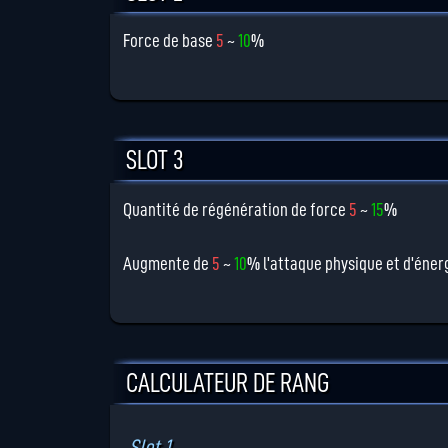
Force de base
5
~
10
%
SLOT 3
Quantité de régénération de force
5
~
15
%
Augmente de
5
~
10
% l'attaque physique et d'énerg
CALCULATEUR DE RANG
Slot 1