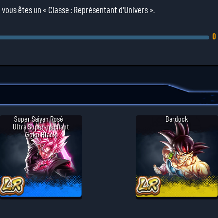
vous êtes un « Classe : Représentant d'Univers ».
0
Super Saiyan Rosé -
Bardock
Ultra Super méchant
Goku Black