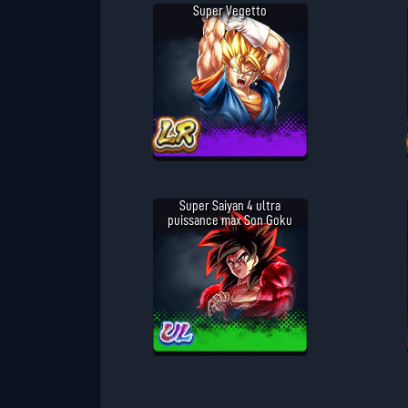
Super Vegetto
Super Saiyan 4 ultra
puissance max Son Goku