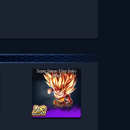
Super Saiyan 3 Son Goku
(Mini)