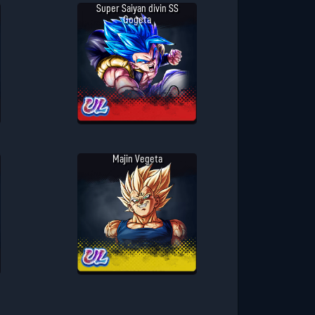
Super Saiyan divin SS
Gogeta
Majin Vegeta