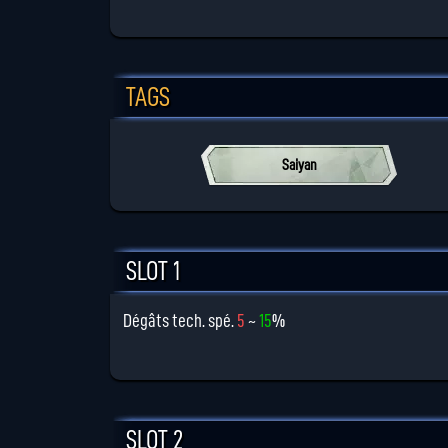
TAGS
Saiyan
SLOT 1
Dégâts tech. spé.
5
~
15
%
SLOT 2