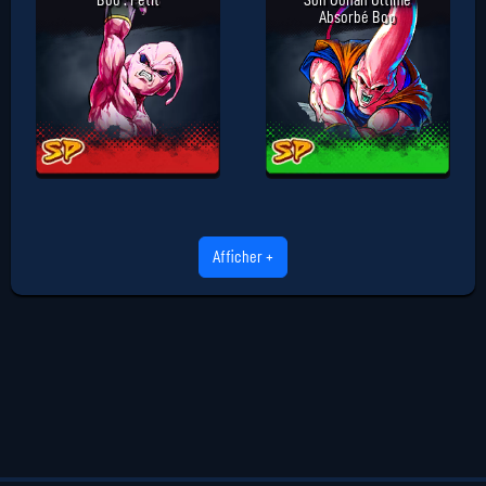
Boo : Petit
Son Gohan Ultime
Absorbé Boo
Afficher +