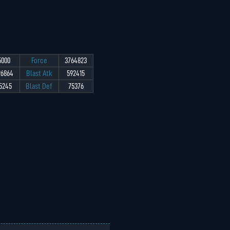
5000
Force
3764823
96864
Blast Atk
592415
5245
Blast Def
75376