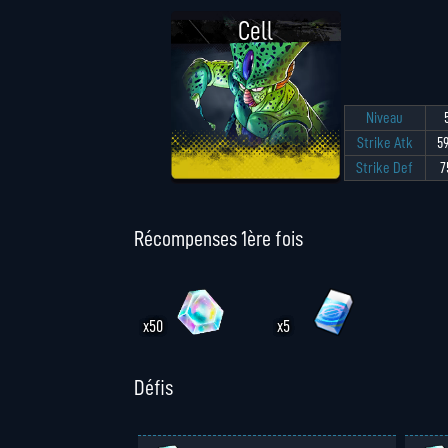
Cell
Niveau
Strike Atk
5
Strike Def
7
Récompenses 1ère fois
x50
x5
Défis