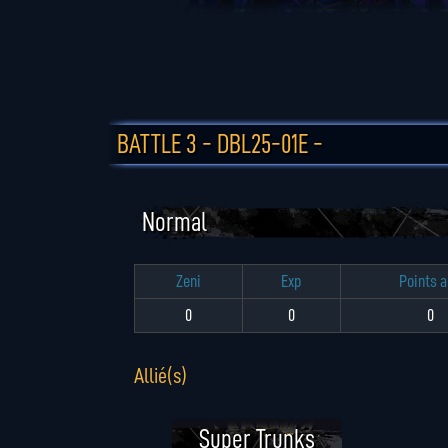
BATTLE 3 - DBL25-01E -
Normal
Zeni
Exp
Points 
0
0
0
Allié(s)
Super Trunks