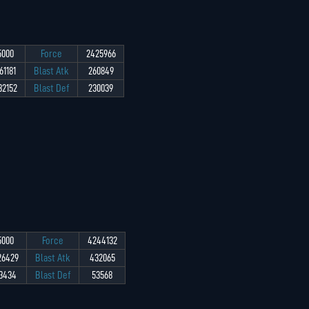
5000
Force
2425966
61181
Blast Atk
260849
32152
Blast Def
230039
5000
Force
4244132
26429
Blast Atk
432065
3434
Blast Def
53568