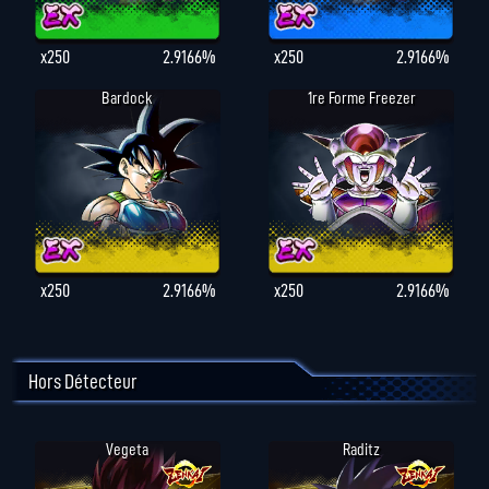
x250
2.9166%
x250
2.9166%
Bardock
1re Forme Freezer
x250
2.9166%
x250
2.9166%
Hors Détecteur
Vegeta
Raditz