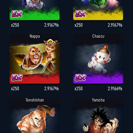
x250
2.9167%
x250
2.9167%
Nappa
Chaozu
x250
2.9167%
x250
2.9166%
Tenshinhan
Yamcha