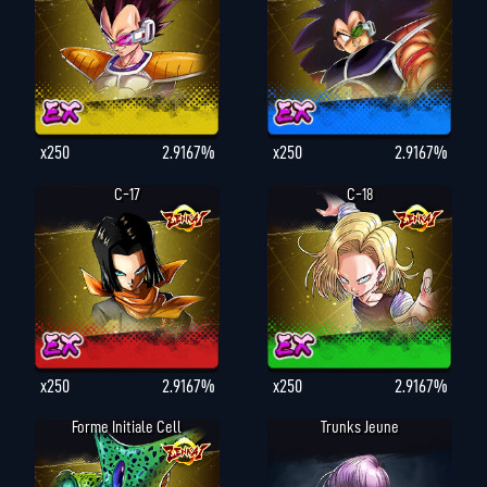
x250
2.9167%
x250
2.9167%
C-17
C-18
x250
2.9167%
x250
2.9167%
Forme Initiale Cell
Trunks Jeune