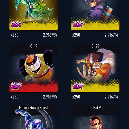
x250
2.9167%
x250
2.9167%
C-19
C-20
x250
2.9167%
x250
2.9167%
Forme Finale Frost
Tao Pai Pai