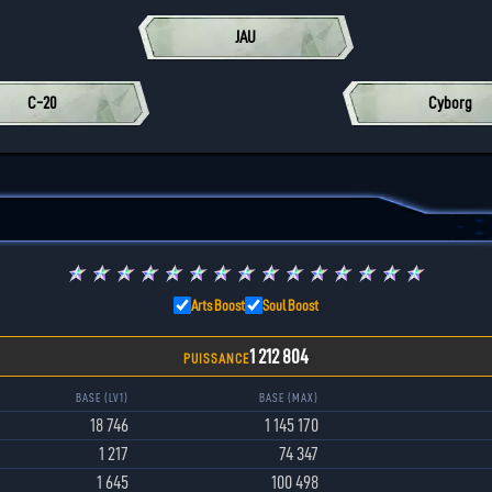
JAU
C-20
Cyborg
★
★
★
★
★
★
★
★
★
★
★
★
★
★
★
Arts Boost
Soul Boost
1 212 804
PUISSANCE
BASE (LV1)
BASE (MAX)
18 746
1 145 170
1 217
74 347
1 645
100 498