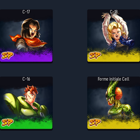
C-17
C-18
C-16
Forme initiale Cell