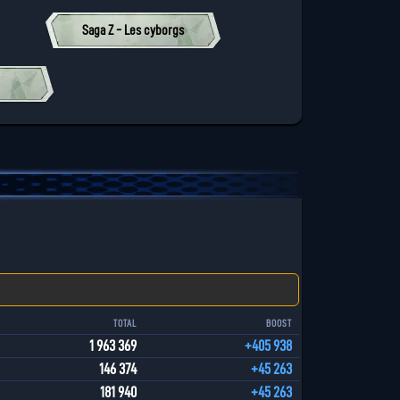
Saga Z - Les cyborgs
TOTAL
BOOST
1 963 369
+405 938
146 374
+45 263
181 940
+45 263