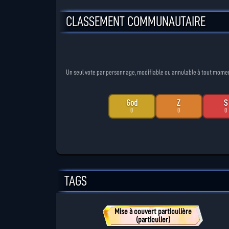
CLASSEMENT COMMUNAUTAIRE
Un seul vote par personnage, modifiable ou annulable à tout moment. 
God
Z
S
0
0
0
TAGS
Mise à couvert particulière
(particulier)