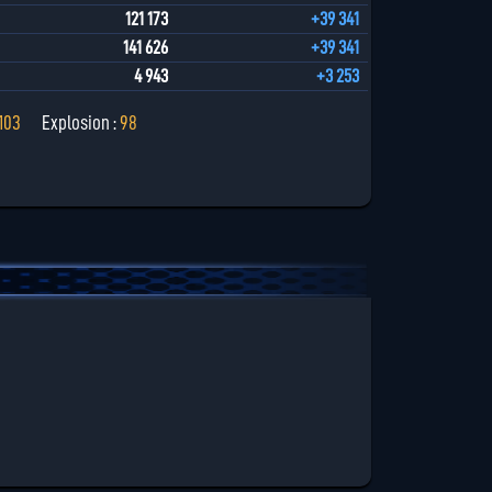
121 173
+39 341
141 626
+39 341
4 943
+3 253
103
Explosion :
98