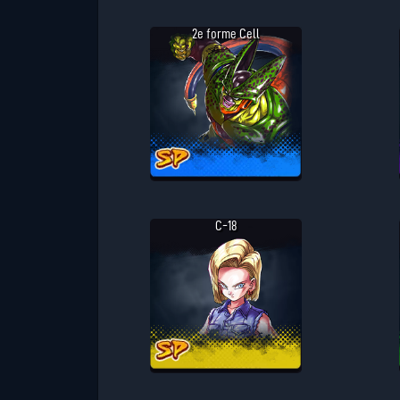
2e forme Cell
C-18