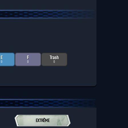
E
F
Trash
0
0
0
EXTRÊME