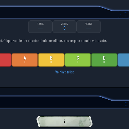
RANG
VOTES
SCORE
—
0
—
Cliquez sur le tier de votre choix ; re-cliquez dessus pour annuler votre vote.
A
B
C
D
0
0
0
0
Voir la tierlist
?