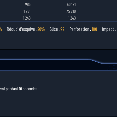
985
60 171
1 231
75 210
1 243
1 243
%
Récup' d'esquive :
20%
Slice :
99
Perforation :
100
Impact :
emi pendant 10 secondes.