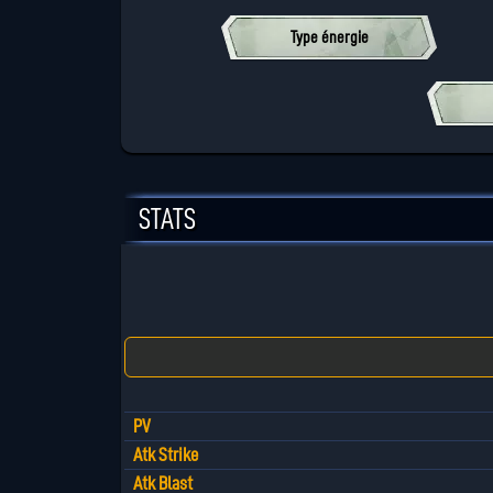
Type énergie
STATS
PV
Atk Strike
Atk Blast