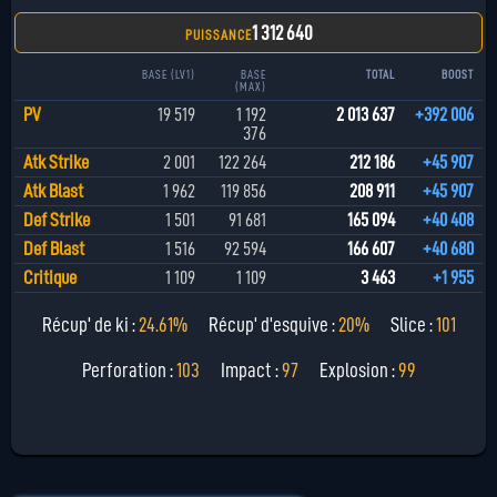
1 312 640
PUISSANCE
BASE (LV1)
BASE
TOTAL
BOOST
(MAX)
PV
19 519
1 192
2 013 637
+392 006
376
Atk Strike
2 001
122 264
212 186
+45 907
Atk Blast
1 962
119 856
208 911
+45 907
Def Strike
1 501
91 681
165 094
+40 408
Def Blast
1 516
92 594
166 607
+40 680
Critique
1 109
1 109
3 463
+1 955
Récup' de ki :
24.61%
Récup' d'esquive :
20%
Slice :
101
Perforation :
103
Impact :
97
Explosion :
99