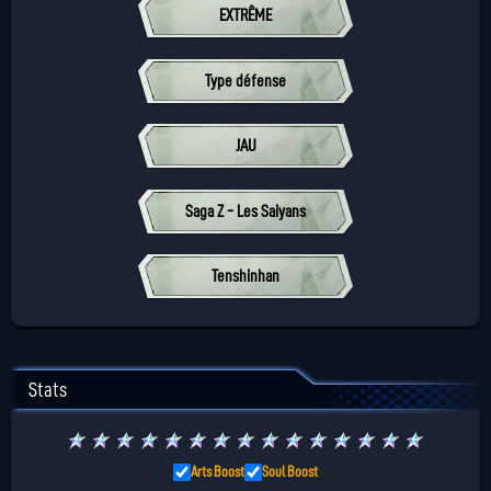
EXTRÊME
Type défense
JAU
Saga Z - Les Saiyans
Tenshinhan
Stats
★
★
★
★
★
★
★
★
★
★
★
★
★
★
★
Arts Boost
Soul Boost