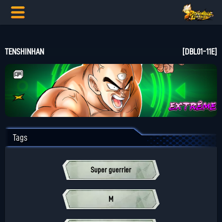
TENSHINHAN
[DBL01-11E]
Tags
Super guerrier
M