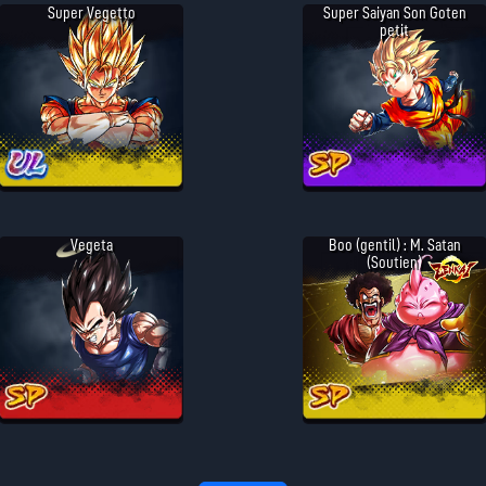
Super Vegetto
Super Saiyan Son Goten
petit
Vegeta
Boo (gentil) : M. Satan
(Soutien)