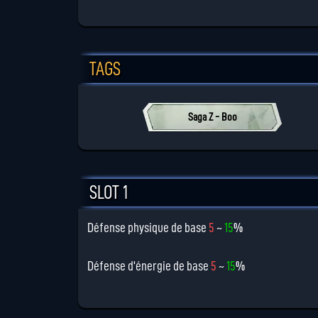
TAGS
Saga Z - Boo
SLOT 1
Défense physique de base
5
~
15
%
Défense d'énergie de base
5
~
15
%