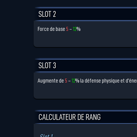
SLOT 2
Force de base
5
~
12
%
SLOT 3
Augmente de
5
~
12
% la défense physique et d'énerg
CALCULATEUR DE RANG
Slot 1