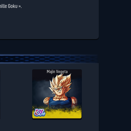
ille Goku ».
Majin Vegeta