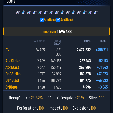
Stats
★
★
★
★
★
★
★
★
★
★
★
★
★
★
★
Arts Boost
Soul Boost
1 596 488
PUISSANCE
BASE (LV1)
BASE
TOTAL
BOOST
(MAX)
PV
26 705
1 631
2 677 332
+458 711
339
Atk Strike
2 769
169 155
282 163
+52 113
Atk Blast
2 547
155 619
262 984
+51 343
Def Strike
1 717
104 894
189 678
+47 023
Def Blast
1 666
101 796
184 775
+46 333
Critique
1 420
1 420
4 996
+3 065
Récup' de ki :
23.84%
Récup' d'esquive :
20%
Slice :
100
Perforation :
100
Impact :
100
Explosion :
100