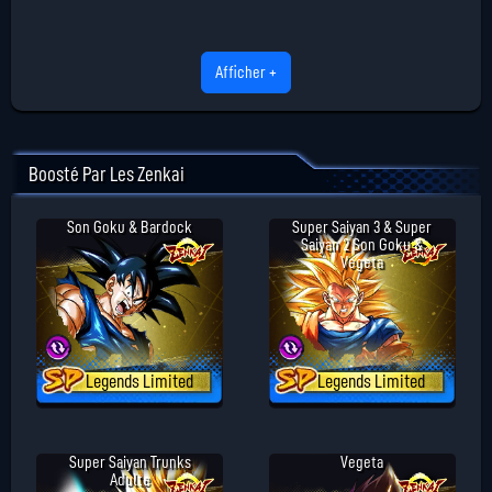
Afficher +
Boosté Par Les Zenkai
Son Goku & Bardock
Super Saiyan 3 & Super
Saiyan 2 Son Goku &
Vegeta
Legends Limited
Legends Limited
Super Saiyan Trunks
Vegeta
Adulte