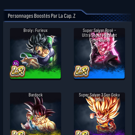
Personnages Boostés Par La Cap. Z
Broly : Furieux
Super Saiyan Rosé -
Ultra Super Méchant
Goku Black
Bardock
Super Saiyan 3 Son Goku
(Mini)