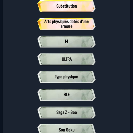
Substitution
Arts physiques dotés d'une
armure
M
ULTRA
Type physique
BLE
Saga Z - Boo
Son Goku