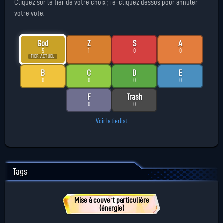
Cliquez sur le tier de votre choix ; re-cliquez dessus pour annuler
votre vote.
God
Z
S
A
5
1
0
0
TIER ACTUEL
B
C
D
E
0
0
0
0
F
Trash
0
0
Voir la tierlist
Tags
Mise à couvert particulière
(énergie)