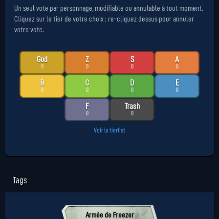
Un seul vote par personnage, modifiable ou annulable à tout moment.
Cliquez sur le tier de votre choix ; re-cliquez dessus pour annuler
votre vote.
God
Z
S
A
0
0
0
0
B
C
D
E
0
0
0
0
F
Trash
0
0
Voir la tierlist
Tags
Armée de Freezer