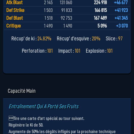
Atk Blast
2 145
131 060
224 918
+46 677
Def Strike
1 503
91 833
166 815
+41 923
Def Blast
1 518
92 753
167 489
+41 345
Critique
1 490
1 490
5 096
+3 070
Récup' de ki :
24.82%
Récup' d'esquive :
20%
Slice :
97
Perforation :
101
Impact :
101
Explosion :
101
Capacité Main
Entraînement Qui A Porté Ses Fruits
Tire une carte d'art spécial au tour suivant.
Régénère le Ki de 50.
Augmente de 50% les dégâts infligés par la prochaine technique