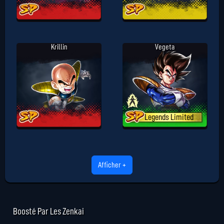
Krillin
Vegeta
Legends Limited
Afficher +
Boosté Par Les Zenkai