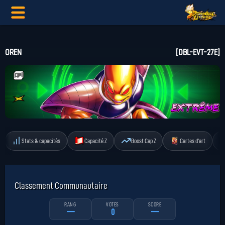
OREN
[DBL-EVT-27E]
Stats & capacités
Capacité Z
Boost Cap Z
Cartes d'art
Classement Communautaire
RANG
VOTES
SCORE
—
0
—