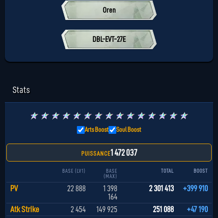
Oren
DBL-EVT-27E
Stats
★
★
★
★
★
★
★
★
★
★
★
★
★
★
★
Arts Boost
Soul Boost
1 472 037
PUISSANCE
BASE (LV1)
BASE
TOTAL
BOOST
(MAX)
PV
22 888
1 398
2 301 413
+399 910
164
Atk Strike
2 454
149 925
251 088
+47 190