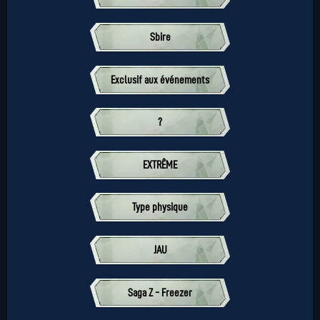
Sbire
Exclusif aux événements
?
EXTRÊME
Type physique
JAU
Saga Z - Freezer