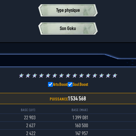
Type physique
Son Goku
★
★
★
★
★
★
★
★
★
★
★
★
★
★
★
Arts Boost
Soul Boost
1 534 568
PUISSANCE
BASE (LV1)
BASE (MAX)
22 903
1 399 081
2 627
160 500
2 422
147 957