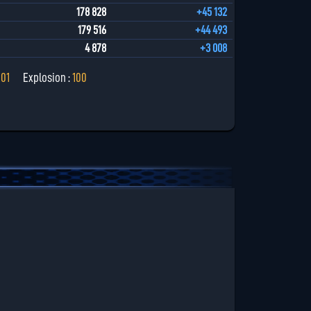
178 828
+45 132
179 516
+44 493
4 878
+3 008
101
Explosion :
100