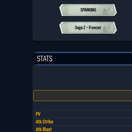
SPARKING
Saga Z - Freezer
STATS
PV
Atk Strike
Atk Blast