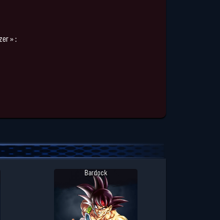
er » :
Bardock