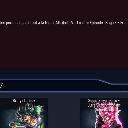
ersonnages étant à la fois « Attribut : Vert » et « Épisode : Saga Z - Freez
Z
Broly : furieux
Super Saiyan Rosé -
Ultra Super méchant
Goku Black