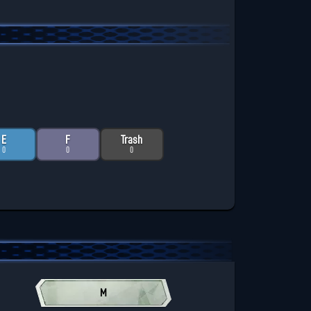
E
F
Trash
0
0
0
M