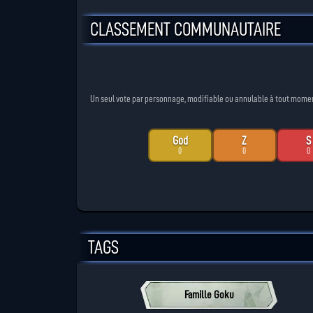
CLASSEMENT COMMUNAUTAIRE
Un seul vote par personnage, modifiable ou annulable à tout moment. 
God
Z
S
0
0
0
TAGS
Famille Goku