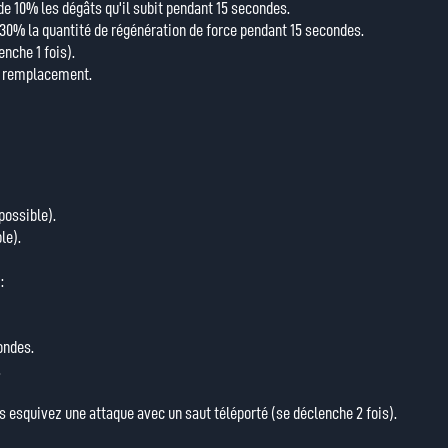
de 10% les dégâts qu'il subit pendant 15 secondes.
e 30% la quantité de régénération de force pendant 15 secondes.
enche 1 fois).
n remplacement.
possible).
le).
:
ondes.
.
s esquivez une attaque avec un saut téléporté (se déclenche 2 fois).