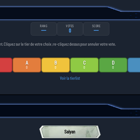
RANG
VOTES
SCORE
—
0
—
Cliquez sur le tier de votre choix ; re-cliquez dessus pour annuler votre vote.
A
B
C
D
0
0
0
0
Voir la tierlist
Saiyan