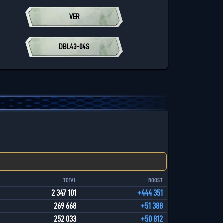
VER
DBL43-04S
TOTAL
BOOST
2 347 101
+444 351
269 668
+51 388
252 033
+50 812