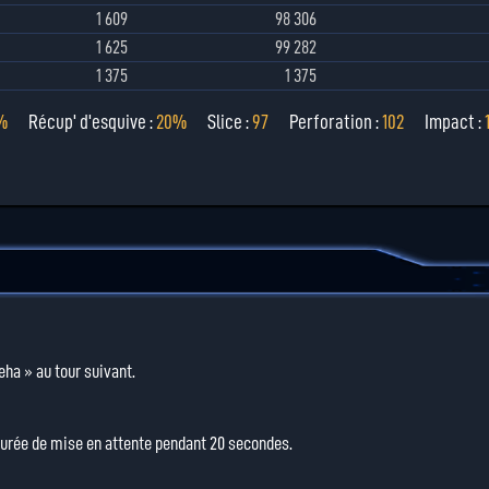
1 609
98 306
1 625
99 282
1 375
1 375
%
Récup' d'esquive :
20%
Slice :
97
Perforation :
102
Impact :
ha » au tour suivant.
durée de mise en attente pendant 20 secondes.