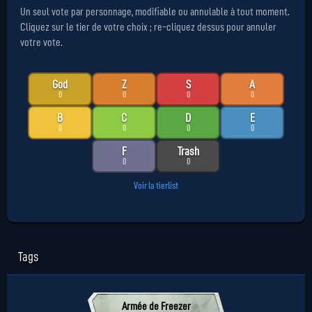
Un seul vote par personnage, modifiable ou annulable à tout moment.
Cliquez sur le tier de votre choix ; re-cliquez dessus pour annuler
votre vote.
God
Z
S
A
0
0
0
0
B
C
D
E
0
0
0
0
F
Trash
0
0
Voir la tierlist
Tags
Armée de Freezer