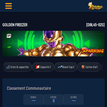
GOLDEN FREEZER
[DBL45-02S]
Stats & capacités
Capacité Z
Boost Cap Z
Cartes d'art
Classement Communautaire
RANG
VOTES
SCORE
—
0
—