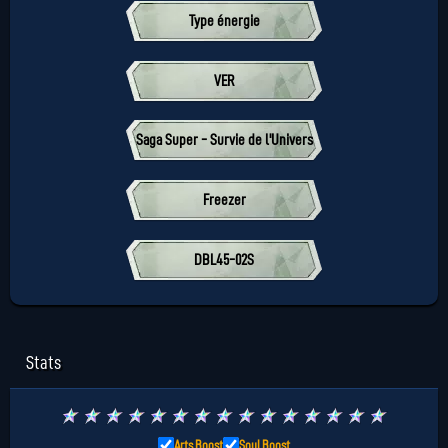
Type énergie
VER
Saga Super - Survie de l'Univers
Freezer
DBL45-02S
Stats
★
★
★
★
★
★
★
★
★
★
★
★
★
★
★
Arts Boost
Soul Boost