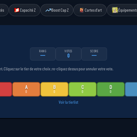
tés
Capacité Z
Boost Cap Z
Cartes d'art
Équipement
RANG
VOTES
SCORE
—
0
—
Cliquez sur le tier de votre choix ; re-cliquez dessus pour annuler votre vote.
A
B
C
D
0
0
0
0
Voir la tierlist