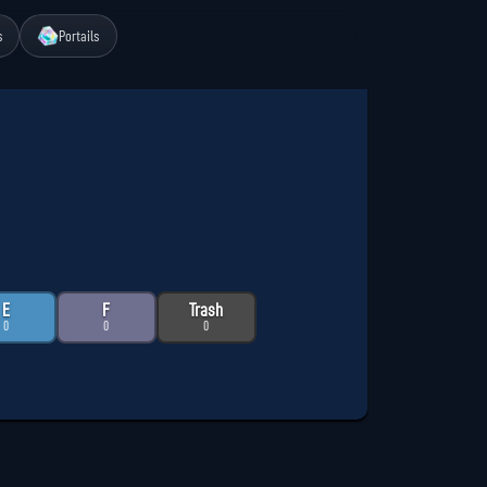
s
Portails
E
F
Trash
0
0
0