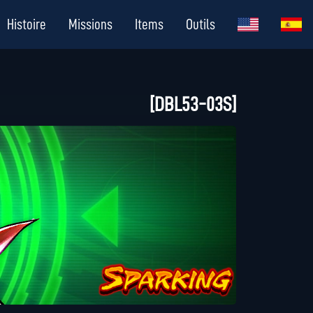
Histoire
Missions
Items
Outils
[DBL53-03S]