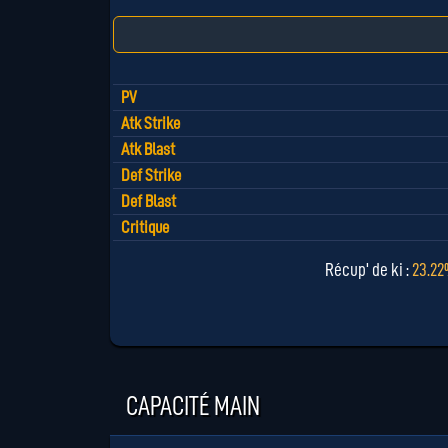
PV
Atk Strike
Atk Blast
Def Strike
Def Blast
Critique
Récup' de ki :
23.2
CAPACITÉ MAIN