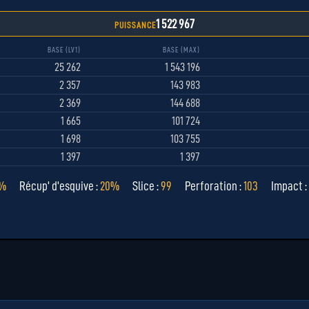
1 522 967
PUISSANCE
BASE (LV1)
BASE (MAX)
25 262
1 543 196
2 357
143 983
2 369
144 688
1 665
101 724
1 698
103 755
1 397
1 397
2%
Récup' d'esquive :
20%
Slice :
99
Perforation :
103
Impact 