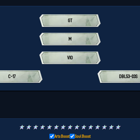
GT
M
VIO
C-17
DBL53-03S
★
★
★
★
★
★
★
★
★
★
★
★
★
★
★
Arts Boost
Soul Boost