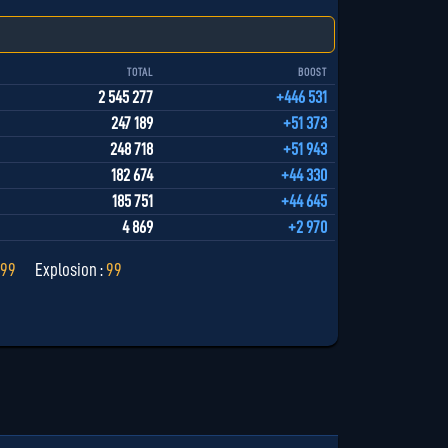
TOTAL
BOOST
2 545 277
+446 531
247 189
+51 373
248 718
+51 943
182 674
+44 330
185 751
+44 645
4 869
+2 970
:
99
Explosion :
99