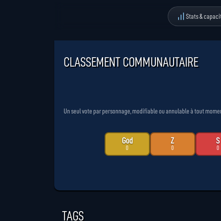
Stats & capaci
CLASSEMENT COMMUNAUTAIRE
Un seul vote par personnage, modifiable ou annulable à tout moment. 
God
Z
S
0
0
0
TAGS