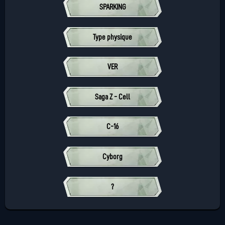
SPARKING
Type physique
VER
Saga Z - Cell
C-16
Cyborg
?