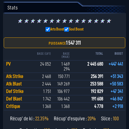
Stats
★
★
★
★
★
★
★
★
★
★
★
★
★
★
★
Arts Boost
Soul Boost
1 547 311
PUISSANCE
BASE (LV1)
BASE
TOTAL
BOOST
(MAX)
PV
24 052
1 469
2 445 680
+447 441
294
Atk Strike
2 468
150 771
256 391
+51 343
Atk Blast
2 444
149 269
253 588
+50 583
Def Strike
1 751
106 977
192 829
+47 341
Def Blast
1 742
106 442
191 608
+46 847
Critique
1 368
1 368
4 778
+2 918
Récup' de ki :
22.35%
Récup' d'esquive :
20%
Slice :
100