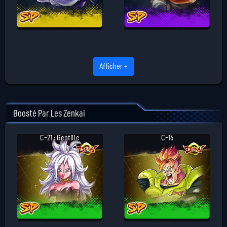
Afficher +
Boosté Par Les Zenkai
C-21 : Gentille
C-16