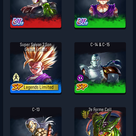
Super Saiyan 2 Son
C-14 & C-15
Gohan Enfant
Legends Limited
C-13
2e Forme Cell