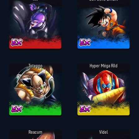
Toteppo
Hyper Méga Rild
Reacum
Videl