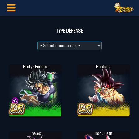
TYPE DÉFENSE
Broly : Furieux
Bardock
Thalès
Boo : Petit