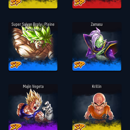
Super Saiyan Broly : Pleine
Zamasu
Puissance
Majin Vegeta
Krillin