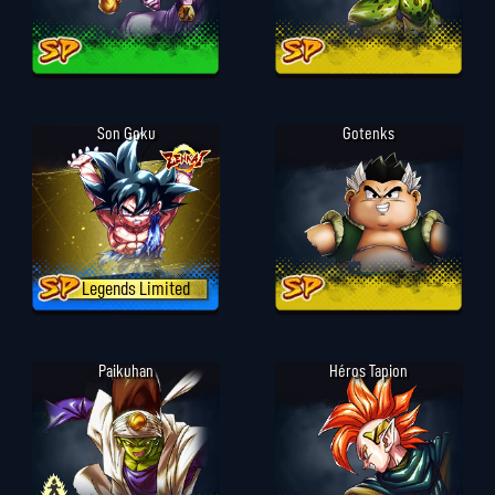
Son Goku
Gotenks
Legends Limited
Paikuhan
Héros Tapion