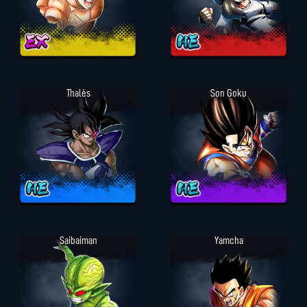
Thalès
Son Goku
Saibaiman
Yamcha