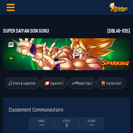
SUPER SAIYAN SON GOKU
[DBL40-03S]
Stats & capacités
Capacité Z
Boost Cap Z
Cartes d'art
Classement Communautaire
RANG
VOTES
SCORE
—
0
—