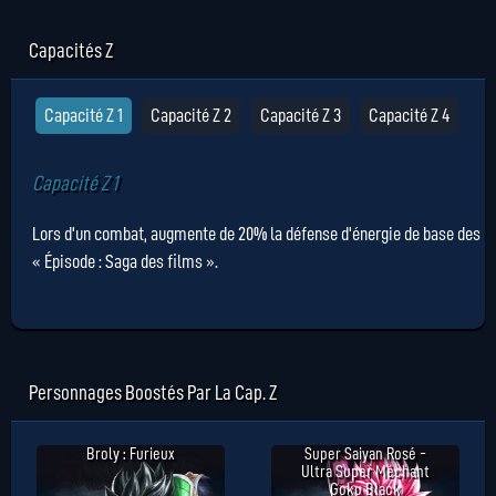
Capacités Z
Capacité Z 1
Capacité Z 2
Capacité Z 3
Capacité Z 4
Capacité Z 1
Lors d'un combat, augmente de 20% la défense d'énergie de base des
« Épisode : Saga des films ».
Personnages Boostés Par La Cap. Z
Broly : Furieux
Super Saiyan Rosé -
Ultra Super Méchant
Goku Black