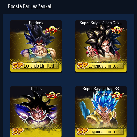
Boosté Par Les Zenkai
Bardock
Super Saiyan 4 Son Goku
Legends Limited
Legends Limited
Thalès
Super Saiyan Divin SS
Gogeta
Legends Limited