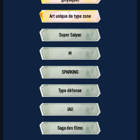
(physique)
Art unique de type zone
Super Saiyan
M
SPARKING
Type défense
JAU
Saga des films