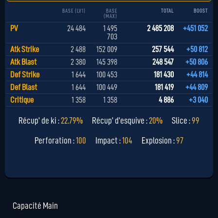
BASE (LV1)
BASE
TOTAL
BOOST
(MAX)
PV
24 484
1 495
2 485 208
+451 052
703
Atk Strike
2 488
152 009
257 544
+50 812
Atk Blast
2 380
145 398
248 547
+50 806
Def Strike
1 644
100 453
181 430
+44 814
Def Blast
1 644
100 449
181 419
+44 809
Critique
1 358
1 358
4 886
+3 040
Récup' de ki :
22.79%
Récup' d'esquive :
20%
Slice :
99
Perforation :
100
Impact :
104
Explosion :
97
Capacité Main