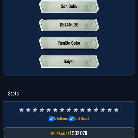
Son Goku
DBL40-03S
Famille Goku
Saiyan
Stats
★
★
★
★
★
★
★
★
★
★
★
★
★
★
★
Arts Boost
Soul Boost
1 532 070
PUISSANCE