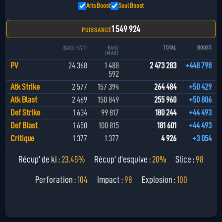
Arts Boost
Soul Boost
1 549 924
PUISSANCE
BASE (LV1)
BASE
TOTAL
BOOST
(MAX)
PV
24 368
1 488
2 473 283
+448 798
592
Atk Strike
2 577
157 394
264 484
+50 429
Atk Blast
2 469
150 849
255 960
+50 806
Def Strike
1 634
99 817
180 244
+44 493
Def Blast
1 650
100 815
181 601
+44 493
Critique
1 377
1 377
4 926
+3 054
Récup' de ki :
23.45%
Récup' d'esquive :
20%
Slice :
98
Perforation :
104
Impact :
98
Explosion :
100