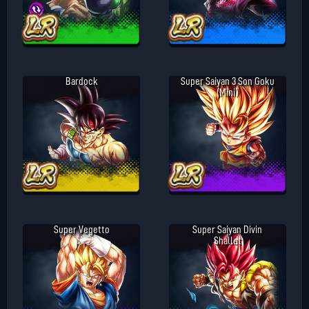
Bardock
Super Saiyan 3 Son Goku
(Mini)
Super Vegetto
Super Saiyan Divin
Shallet