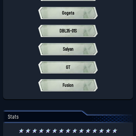
Gogeta
DBL35-01S
Saiyan
GT
Fusion
Stats
★
★
★
★
★
★
★
★
★
★
★
★
★
★
★