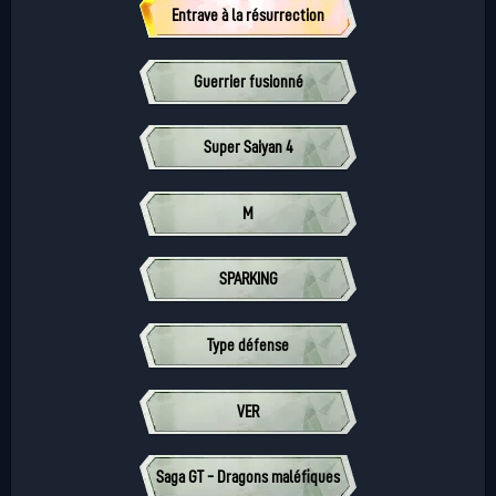
Entrave à la résurrection
Guerrier fusionné
Super Saiyan 4
M
SPARKING
Type défense
VER
Saga GT - Dragons maléfiques