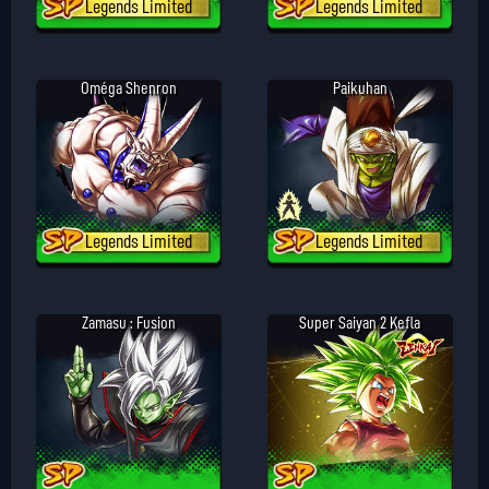
Legends Limited
Legends Limited
Oméga Shenron
Paikuhan
Legends Limited
Legends Limited
Zamasu : Fusion
Super Saiyan 2 Kefla