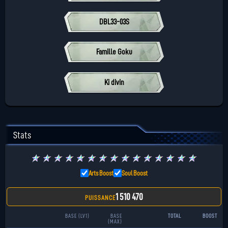
DBL33-03S
Famille Goku
Ki divin
Stats
★
★
★
★
★
★
★
★
★
★
★
★
★
★
★
Arts Boost
Soul Boost
1 510 470
PUISSANCE
BASE (LV1)
BASE
TOTAL
BOOST
(MAX)