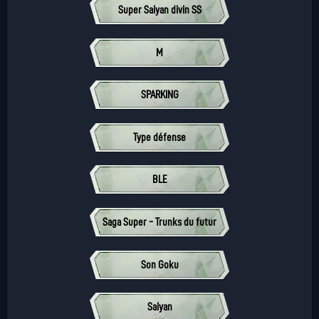
Super Saiyan divin SS
M
SPARKING
Type défense
BLE
Saga Super - Trunks du futur
Son Goku
Saiyan