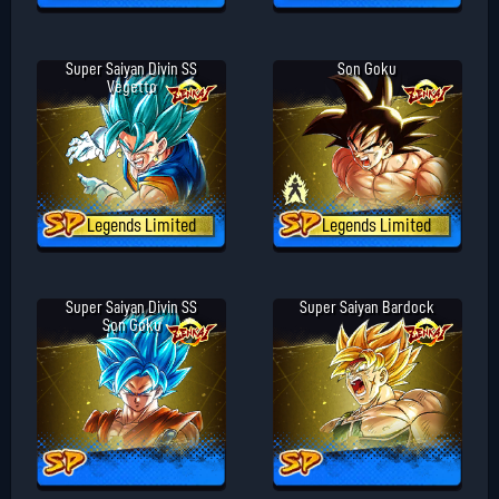
Super Saiyan Divin SS
Son Goku
Vegetto
Legends Limited
Legends Limited
Super Saiyan Divin SS
Super Saiyan Bardock
Son Goku