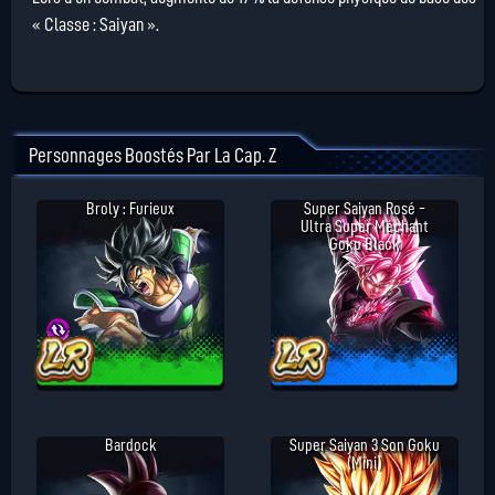
« Classe : Saiyan ».
Personnages Boostés Par La Cap. Z
Broly : Furieux
Super Saiyan Rosé -
Ultra Super Méchant
Goku Black
Bardock
Super Saiyan 3 Son Goku
(Mini)