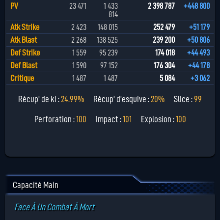
PV
23 471
1 433
2 398 787
+448 800
814
Atk Strike
2 423
148 015
252 479
+51 179
Atk Blast
2 268
138 525
239 200
+50 806
Def Strike
1 559
95 239
174 018
+44 493
Def Blast
1 590
97 152
176 304
+44 178
Critique
1 487
1 487
5 084
+3 062
Récup' de ki :
24.99%
Récup' d'esquive :
20%
Slice :
99
Perforation :
100
Impact :
101
Explosion :
100
Capacité Main
Face À Un Combat À Mort