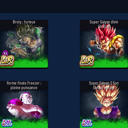
Broly : furieux
Super Saiyan divin
Shallet
Forme finale Freezer :
Super Saiyan 2 Son
pleine puissance
Gohan enfant