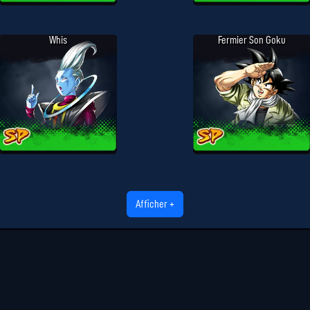
Whis
Fermier Son Goku
Afficher +