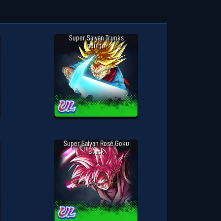
Super Saiyan Trunks
adulte
Super Saiyan Rosé Goku
Black