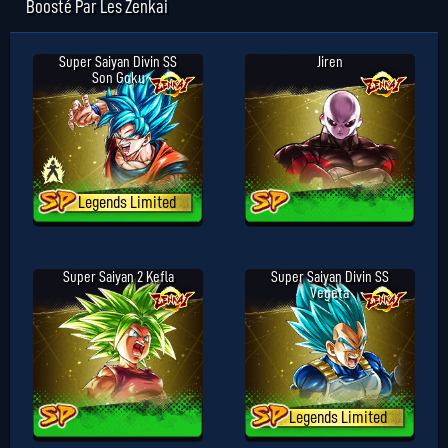
Boosté Par Les Zenkai
Super Saiyan Divin SS
Jiren
Son Goku
Legends Limited
Super Saiyan 2 Kefla
Super Saiyan Divin SS
Vegeta
Legends Limited