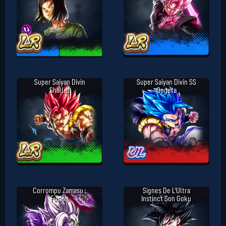
Super Saiyan Divin
Super Saiyan Divin SS
Shallet
Gogeta
Corrompu Zamasu :
Signes De L'Ultra
Fusion
Instinct Son Goku