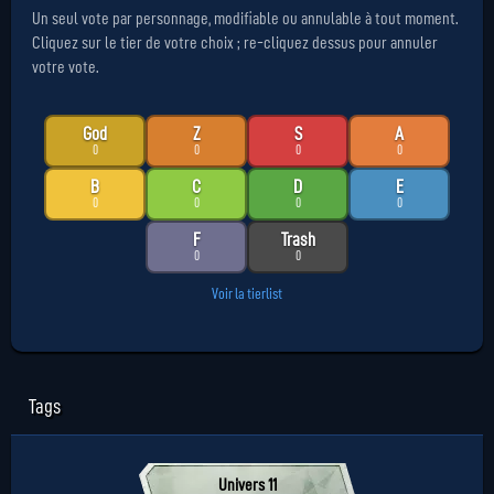
Un seul vote par personnage, modifiable ou annulable à tout moment.
Cliquez sur le tier de votre choix ; re-cliquez dessus pour annuler
votre vote.
God
Z
S
A
0
0
0
0
B
C
D
E
0
0
0
0
F
Trash
0
0
Voir la tierlist
Tags
Univers 11