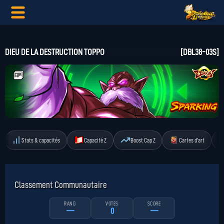
DIEU DE LA DESTRUCTION TOPPO
[DBL38-03S]
Stats & capacités
Capacité Z
Boost Cap Z
Cartes d'art
Classement Communautaire
RANG
VOTES
SCORE
—
0
—