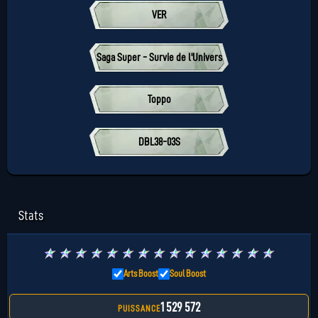
VER
Saga Super - Survie de l'Univers
Toppo
DBL38-03S
Stats
★
★
★
★
★
★
★
★
★
★
★
★
★
★
★
Arts Boost
Soul Boost
1 529 572
PUISSANCE