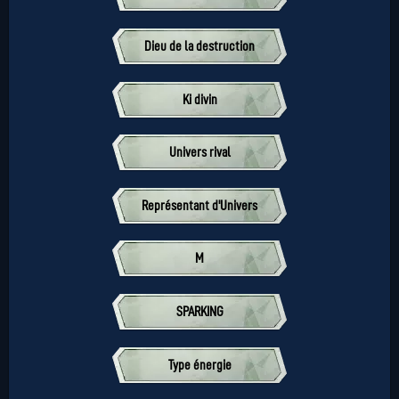
Dieu de la destruction
Ki divin
Univers rival
Représentant d'Univers
M
SPARKING
Type énergie