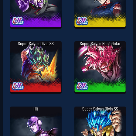
Super Saiyan Divin SS
Super Saiyan Rosé Goku
Vegetto
Black
Hit
Super Saiyan Divin SS
Gogeta