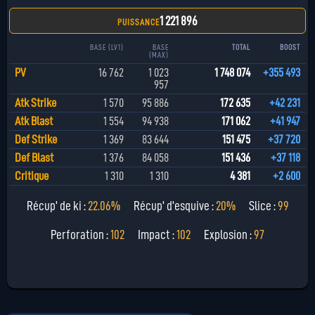
1 221 896
PUISSANCE
BASE (LV1)
BASE
TOTAL
BOOST
(MAX)
PV
16 762
1 023
1 748 074
+355 493
957
Atk Strike
1 570
95 886
172 635
+42 231
Atk Blast
1 554
94 938
171 062
+41 947
Def Strike
1 369
83 644
151 475
+37 720
Def Blast
1 376
84 058
151 436
+37 118
Critique
1 310
1 310
4 381
+2 600
Récup' de ki :
22.06%
Récup' d'esquive :
20%
Slice :
99
Perforation :
102
Impact :
102
Explosion :
97