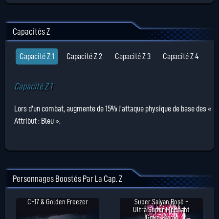
Capacités Z
Capacité Z 1
Capacité Z 2
Capacité Z 3
Capacité Z 4
Capacité Z 1
Lors d'un combat, augmente de 15% l'attaque physique de base des «
Attribut : Bleu ».
Personnages Boostés Par La Cap. Z
C-17 & Golden Freezer
Super Saiyan Rosé -
Ultra Super Méchant
Goku Black