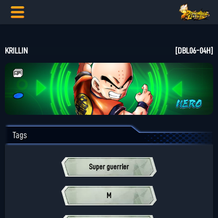
KRILLIN
[DBL06-04H]
Tags
Super guerrier
M