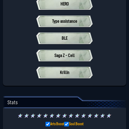
HERO
Type assistance
BLE
Saga Z - Cell
Krillin
Stats
★
★
★
★
★
★
★
★
★
★
★
★
★
★
★
Arts Boost
Soul Boost