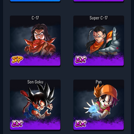
C-17
Super C-17
Son Goku
Pan