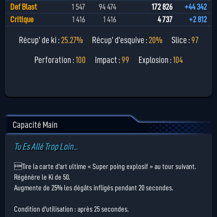
Def Blast
1 547
94 474
172 826
+44 342
Critique
1 416
1 416
4 737
+2 812
Récup' de ki :
25.27%
Récup' d'esquive :
20%
Slice :
97
Perforation :
100
Impact :
99
Explosion :
104
Capacité Main
Tu Es Allé Trop Loin...
Tire la carte d'art ultime « Super poing explosif » au tour suivant.
Régénère le Ki de 50.
Augmente de 25% les dégâts infligés pendant 20 secondes.
Condition d'utilisation : après 25 secondes.