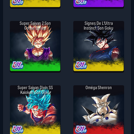
Super Saiyan 2 Son
Signes De L'Ultra
Gohan Enfant
Instinct Son Goku
Super Saiyan Divin SS
Oméga Shenron
Kaioken Son Goku