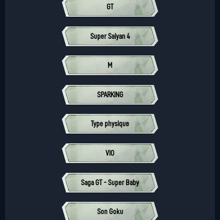
GT
Super Saiyan 4
M
SPARKING
Type physique
VIO
Saga GT - Super Baby
Son Goku