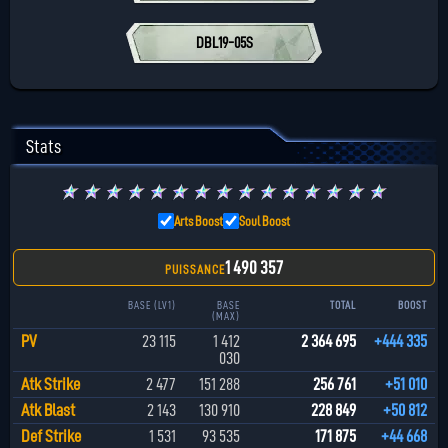
DBL19-05S
Stats
★
★
★
★
★
★
★
★
★
★
★
★
★
★
★
Arts Boost
Soul Boost
1 490 357
PUISSANCE
BASE (LV1)
BASE
TOTAL
BOOST
(MAX)
PV
23 115
1 412
2 364 695
+444 335
030
Atk Strike
2 477
151 288
256 761
+51 010
Atk Blast
2 143
130 910
228 849
+50 812
Def Strike
1 531
93 535
171 875
+44 668