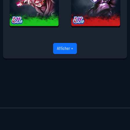
Afficher +
©2026 - DragonBall-Legends.com | v1.3.0
Privacy