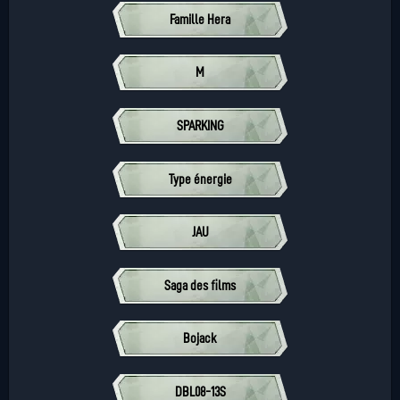
Famille Hera
M
SPARKING
Type énergie
JAU
Saga des films
Bojack
DBL08-13S