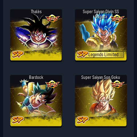
Thalès
Super Saiyan Divin SS
Gogeta
Legends Limited
Bardock
Super Saiyan Son Goku