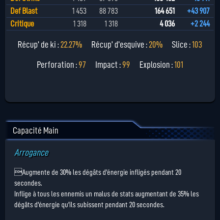
Def Blast
1 453
88 783
164 651
+43 907
Critique
1 318
1 318
4 036
+2 244
Récup' de ki :
22.27%
Récup' d'esquive :
20%
Slice :
103
Perforation :
97
Impact :
99
Explosion :
101
Capacité Main
Arrogance
Augmente de 30% les dégâts d'énergie infligés pendant 20
secondes.
Inflige à tous les ennemis un malus de stats augmentant de 35% les
dégâts d'énergie qu'ils subissent pendant 20 secondes.