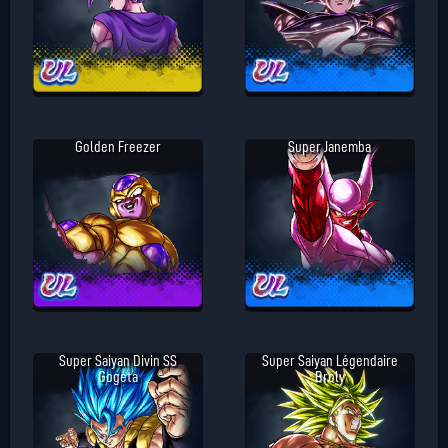
Golden Freezer
Super Janemba
Super Saiyan Divin SS
Super Saiyan Légendaire
Gogeta
Broly