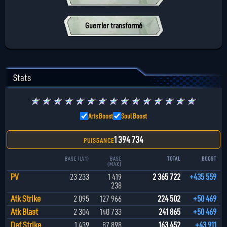
Guerrier transformé
Stats
★
★
★
★
★
★
★
★
★
★
★
★
★
★
★
Arts Boost
Soul Boost
1 394 734
PUISSANCE
BASE (LV1)
BASE
TOTAL
BOOST
(MAX)
PV
23 233
1 419
2 365 722
+435 559
238
Atk Strike
2 095
127 966
224 502
+50 469
Atk Blast
2 304
140 733
241 865
+50 469
Def Strike
1 439
87 898
163 452
+43 911