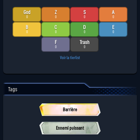
God
Z
S
A
0
0
0
0
B
C
D
E
0
0
0
0
F
Trash
0
0
Voir la tierlist
Tags
Barrière
Ennemi puissant