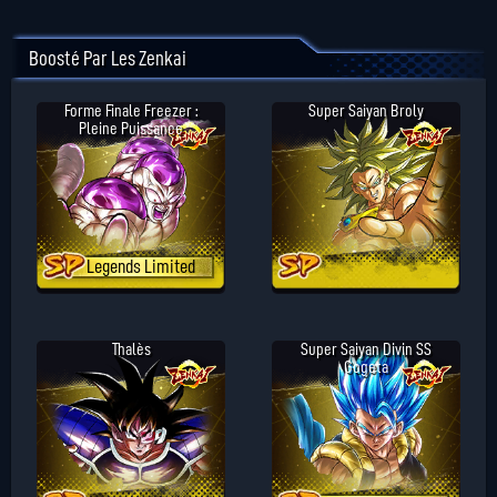
Boosté Par Les Zenkai
Forme Finale Freezer :
Super Saiyan Broly
Pleine Puissance
Legends Limited
Thalès
Super Saiyan Divin SS
Gogeta