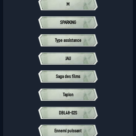
M
SPARKING
Type assistance
JAU
Saga des films
Tapion
DBL48-02S
Ennemi puissant