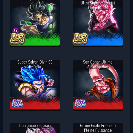
Ultra Super Méchant
Goku Black
Super Saiyan Divin SS
Son Gohan Ultime
Gogeta
Absorbé Boo
Corrompu Zamasu :
Forme Finale Freezer :
Fusion
Pleine Puissance