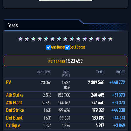
Stats
★
★
★
★
★
★
★
★
★
★
★
★
★
★
★
Arts Boost
Soul Boost
1 523 459
PUISSANCE
BASE (LV1)
BASE
TOTAL
BOOST
(MAX)
PV
23 361
1 427
2 389 568
+448 772
056
Atk Strike
2 516
153 700
260 405
+51 373
Atk Blast
2 360
144 167
247 440
+51 373
Def Strike
1 631
99 626
179 821
+44 330
Def Blast
1 631
99 631
180 139
+44 641
Critique
1 374
1 374
4 917
+3 049