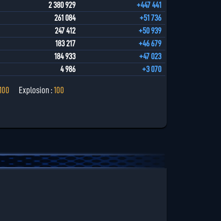
2 380 929
+447 441
261 084
+51 736
247 412
+50 939
183 217
+46 679
184 933
+47 023
4 986
+3 070
100
Explosion :
100