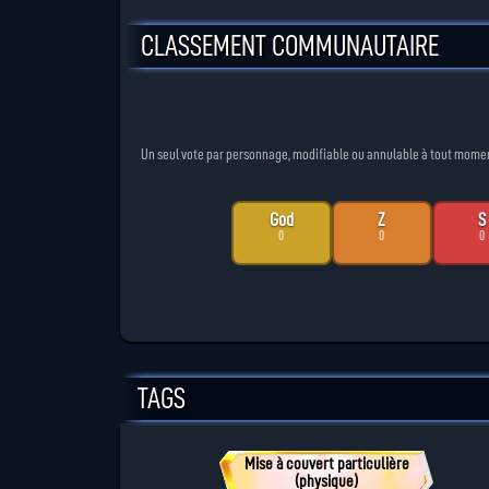
CLASSEMENT COMMUNAUTAIRE
Un seul vote par personnage, modifiable ou annulable à tout moment. 
God
Z
S
0
0
0
TAGS
Mise à couvert particulière
(physique)