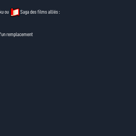
ku
ou
Saga des films
alliés :
s d'un remplacement