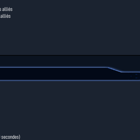
s alliés
alliés
0 secondes)