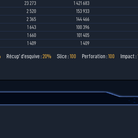
23 273
1 421 683
2 520
153 933
2 365
144 466
1 643
100 396
1 660
101 405
1 409
1 409
%
Récup' d'esquive :
20%
Slice :
100
Perforation :
100
Impact :