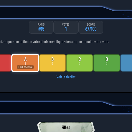
RANG
VOTES
SCORE
#15
1
67/100
Cliquez sur le tier de votre choix ; re-cliquez dessus pour annuler votre vote.
A
B
C
D
1
0
0
0
TIER ACTUEL
Voir la tierlist
Filles