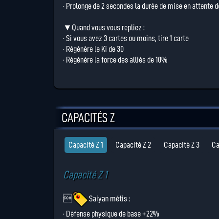
· Prolonge de 2 secondes la durée de mise en attente 
▼Quand vous vous repliez :
· Si vous avez 3 cartes ou moins, tire 1 carte
· Régénère le Ki de 30
· Régénère la force des alliés de 10%
CAPACITÉS Z
Capacité Z 1
Capacité Z 2
Capacité Z 3
Ca
Capacité Z 1

Saiyan métis
:
· Défense physique de base +22%