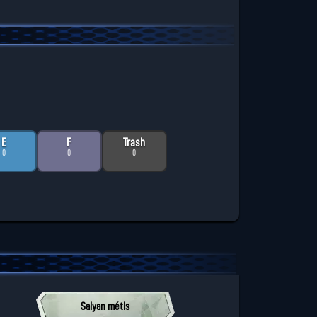
E
F
Trash
0
0
0
Saiyan métis