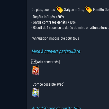
De plus, pour les
Saiyan métis
,
Famille Go
· Dégâts infligés +30%
· Garde contre les dégâts +10%
· Réduit de 1 seconde la durée de mise en attente lor
*Annulation impossible pour tous
Mise à couvert particulière
[Arts concernés]
[Combo possible avec]
Autodéfense de petite fille