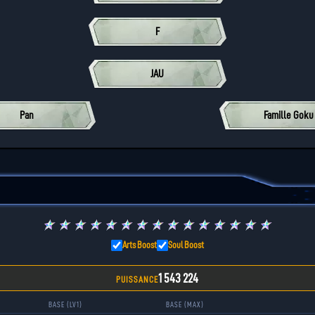
F
JAU
Pan
Famille Goku
★
★
★
★
★
★
★
★
★
★
★
★
★
★
★
Arts Boost
Soul Boost
1 543 224
PUISSANCE
BASE (LV1)
BASE (MAX)