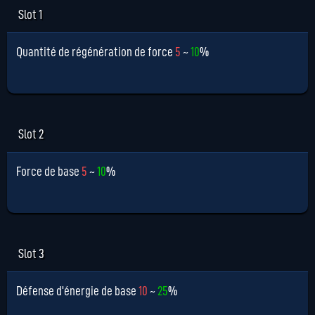
Slot 1
Quantité de régénération de force
5
~
10
%
Slot 2
Force de base
5
~
10
%
Slot 3
Défense d'énergie de base
10
~
25
%