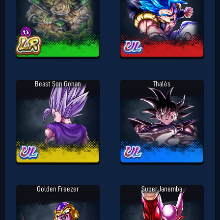
Beast Son Gohan
Thalès
Golden Freezer
Super Janemba