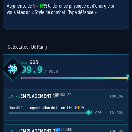
Augmente de
5
~
10
% la défense physique et d'énergie si
vous êtes un « Style de combat : Type défense ».
Calculateur De Rang
GOD
RANG
99.9
/ 99.9
INCLURE
EMPLACEMENT 1
100.0%
EMP-1
10.00
Quantité de régénération de force
%
5.00% → 10.00%
INCLURE
EMPLACEMENT 2
100.0%
EMP-2