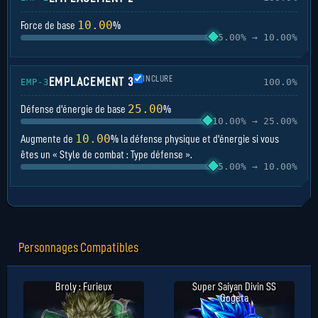
10.00
Force de base
%
5.00% → 10.00%
INCLURE
EMPLACEMENT 3
100.0%
EMP-3
25.00
Défense d'énergie de base
%
10.00% → 25.00%
10.00
Augmente de
% la défense physique et d'énergie si vous
êtes un « Style de combat : Type défense ».
5.00% → 10.00%
Personnages Compatibles
Broly : Furieux
Super Saiyan Divin SS
Gogeta