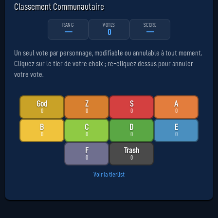
Classement Communautaire
RANG
VOTES
SCORE
—
0
—
Un seul vote par personnage, modifiable ou annulable à tout moment.
Cliquez sur le tier de votre choix ; re-cliquez dessus pour annuler
votre vote.
God
Z
S
A
0
0
0
0
B
C
D
E
0
0
0
0
F
Trash
0
0
Voir la tierlist