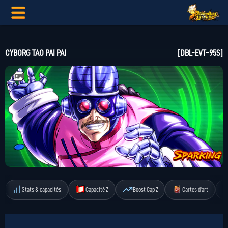
CYBORG TAO PAI PAI
[DBL-EVT-95S]
Stats & capacités
Capacité Z
Boost Cap Z
Cartes d'art