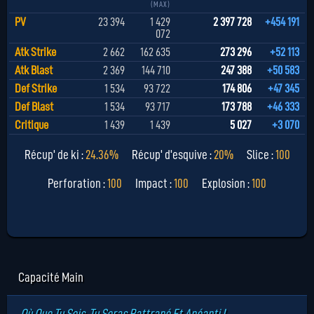
(MAX)
PV
23 394
1 429
2 397 728
+454 191
072
Atk Strike
2 662
162 635
273 296
+52 113
Atk Blast
2 369
144 710
247 388
+50 583
Def Strike
1 534
93 722
174 806
+47 345
Def Blast
1 534
93 717
173 788
+46 333
Critique
1 439
1 439
5 027
+3 070
Récup' de ki :
24.36%
Récup' d'esquive :
20%
Slice :
100
Perforation :
100
Impact :
100
Explosion :
100
Capacité Main
Où Que Tu Sois, Tu Seras Rattrapé Et Anéanti !