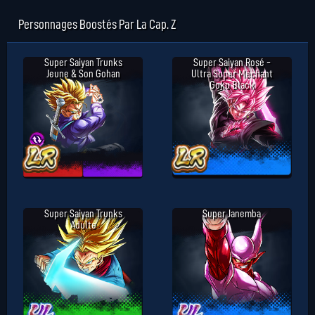
Personnages Boostés Par La Cap. Z
Super Saiyan Trunks
Super Saiyan Rosé -
Jeune & Son Gohan
Ultra Super Méchant
Goku Black
Super Saiyan Trunks
Super Janemba
Adulte