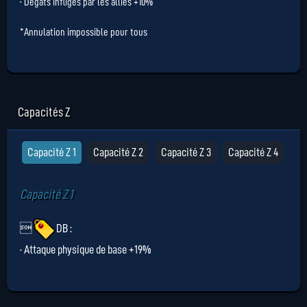
· Dégâts infligés par les alliés +10%
*Annulation impossible pour tous
Capacités Z
Capacité Z 1
Capacité Z 2
Capacité Z 3
Capacité Z 4
Capacité Z 1

DB
:
· Attaque physique de base +19%