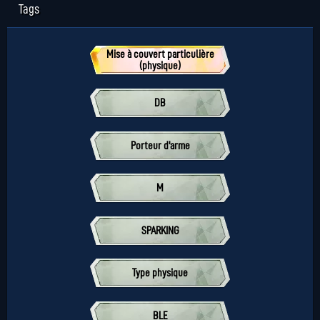
Tags
Mise à couvert particulière
(physique)
DB
Porteur d'arme
M
SPARKING
Type physique
BLE