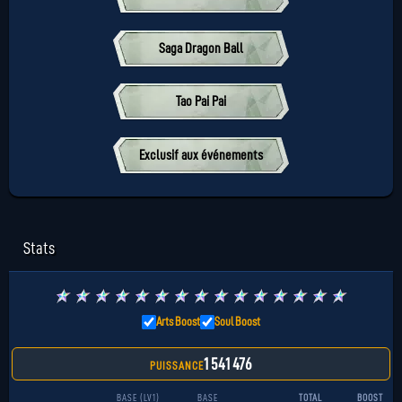
Saga Dragon Ball
Tao Pai Pai
Exclusif aux événements
Stats
★
★
★
★
★
★
★
★
★
★
★
★
★
★
★
Arts Boost
Soul Boost
1 541 476
PUISSANCE
BASE (LV1)
BASE
TOTAL
BOOST