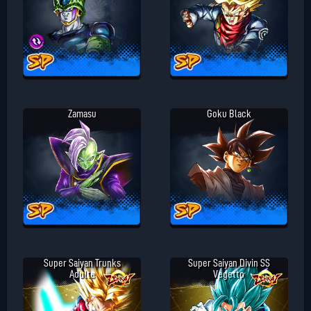
Zamasu
Goku Black
Super Saiyan Trunks
Super Saiyan Divin SS
Adulte
Vegetto