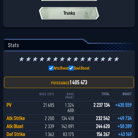
Trunks
Stats
★
★
★
★
★
★
★
★
★
★
★
★
★
★
★
Arts Boost
Soul Boost
1 405 473
PUISSANCE
BASE (LV1)
BASE
TOTAL
BOOST
(MAX)
PV
21 685
1 324
2 237 134
+435 559
688
Atk Strike
2 200
134 418
232 542
+49 734
Atk Blast
2 339
142 891
244 620
+50 289
Def Strike
1 362
83 175
156 267
+43 149