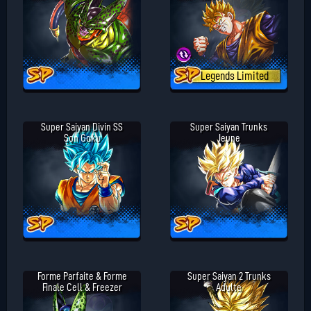
Legends Limited
Super Saiyan Divin SS
Super Saiyan Trunks
Son Goku
Jeune
Forme Parfaite & Forme
Super Saiyan 2 Trunks
Finale Cell & Freezer
Adulte