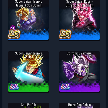
Super Saiyan Trunks
Super Saiyan Rosé -
Jeune & Son Gohan
Ultra Super Méchant
Goku Black
Super Saiyan Trunks
Corrompu Zamasu :
Adulte
Fusion
Cell Parfait
Beast Son Gohan