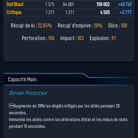
Def Blast
1 375
84 001
158 002
+43 761
Critique
1 271
1 271
4 505
+2 777
Récup' de ki :
22.05%
Récup' d'esquive :
20%
Slice :
100
Perforation :
100
Impact :
103
Explosion :
97
Capacité Main
Dernier Protecteur
Augmente de 20% les dégâts infligés par les alliés pendant 20
secondes.
Immunise les alliés contre les altérations d'état et les malus de stats
pendant 15 secondes.