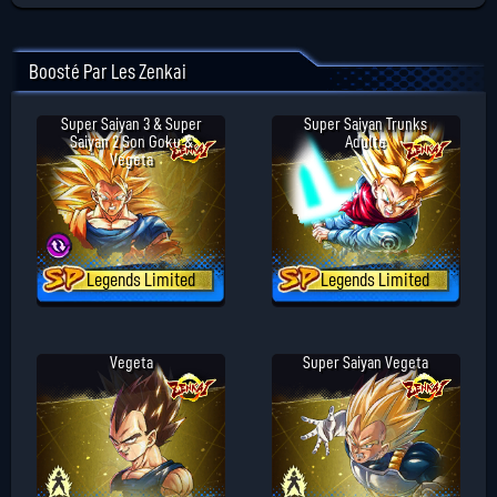
Boosté Par Les Zenkai
Super Saiyan 3 & Super
Super Saiyan Trunks
Saiyan 2 Son Goku &
Adulte
Vegeta
Legends Limited
Legends Limited
Vegeta
Super Saiyan Vegeta