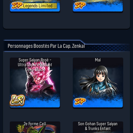
Legends Limited
Personnages Boostés Par La Cap. Zenkai
Super Saiyan Rosé -
Mai
Ultra Super Méchant
Goku Black
2e Forme Cell
Son Gohan Super Saiyan
& Trunks Enfant