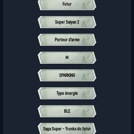
Futur
Super Saiyan 2
Porteur d'arme
M
SPARKING
Type énergie
BLE
Saga Super - Trunks du futur